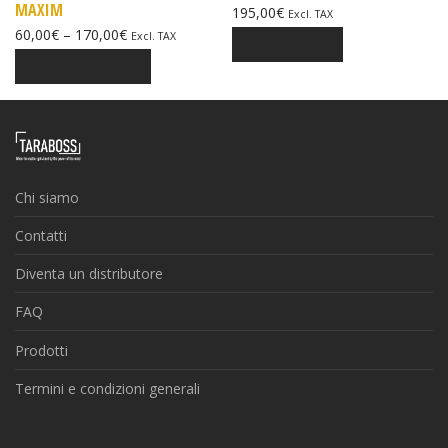
MAXIM
195,00
€
Excl. TAX
60,00
€
–
170,00
€
Excl. TAX
Add to cart
Select options
Chi siamo
Contatti
Diventa un distributore
FAQ
Prodotti
Termini e condizioni generali