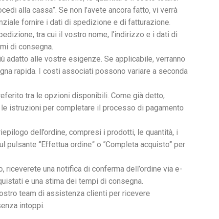
cedi alla cassa”. Se non l’avete ancora fatto, vi verrà
ziale fornire i dati di spedizione e di fatturazione.
izione, tra cui il vostro nome, l’indirizzo e i dati di
emi di consegna.
 adatto alle vostre esigenze. Se applicabile, verranno
egna rapida. I costi associati possono variare a seconda
rito tra le opzioni disponibili. Come già detto,
e le istruzioni per completare il processo di pagamento
iepilogo dell’ordine, compresi i prodotti, le quantità, i
 sul pulsante “Effettua ordine” o “Completa acquisto” per
 riceverete una notifica di conferma dell’ordine via e-
cquistati e una stima dei tempi di consegna.
nostro team di assistenza clienti per ricevere
senza intoppi.