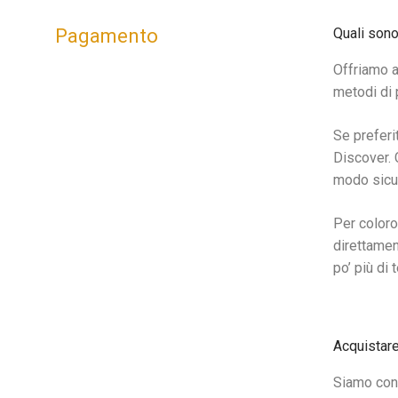
Pagamento
Quali sono
Offriamo a
metodi di p
Se preferi
Discover. 
modo sicu
Per coloro
direttamen
po’ più di
Acquistare
Siamo cons