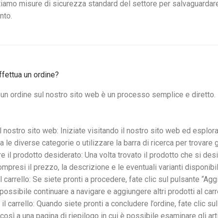
amo misure di sicurezza standard del settore per salvaguardare i 
nto.
fettua un ordine?
 un ordine sul nostro sito web è un processo semplice e diretto
l nostro sito web: Iniziate visitando il nostro sito web ed esplora
a le diverse categorie o utilizzare la barra di ricerca per trovare g
e il prodotto desiderato: Una volta trovato il prodotto che si desi
ompresi il prezzo, la descrizione e le eventuali varianti disponibili
 carrello: Se siete pronti a procedere, fate clic sul pulsante “Aggi
 possibile continuare a navigare e aggiungere altri prodotti al carr
l carrello: Quando siete pronti a concludere l’ordine, fate clic sul
osì a una pagina di riepilogo in cui è possibile esaminare gli artico