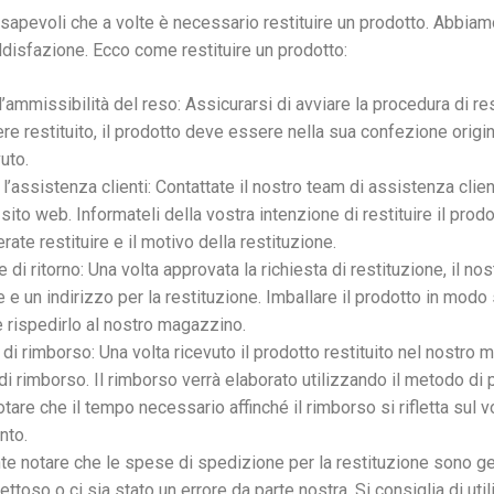
apevoli che a volte è necessario restituire un prodotto. Abbiamo 
disfazione. Ecco come restituire un prodotto:
l’ammissibilità del reso: Assicurarsi di avviare la procedura di re
re restituito, il prodotto deve essere nella sua confezione origi
uto.
l’assistenza clienti: Contattate il nostro team di assistenza clien
sito web. Informateli della vostra intenzione di restituire il prodot
ate restituire e il motivo della restituzione.
di ritorno: Una volta approvata la richiesta di restituzione, il nos
 e un indirizzo per la restituzione. Imballare il prodotto in modo
 e rispedirlo al nostro magazzino.
di rimborso: Una volta ricevuto il prodotto restituito nel nostro 
i rimborso. Il rimborso verrà elaborato utilizzando il metodo di p
otare che il tempo necessario affinché il rimborso si rifletta sul 
nto.
te notare che le spese di spedizione per la restituzione sono ge
fettoso o ci sia stato un errore da parte nostra. Si consiglia di u