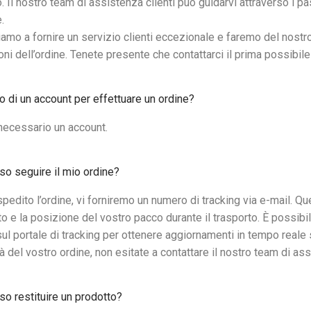
. Il nostro team di assistenza clienti può guidarvi attraverso i pa
.
amo a fornire un servizio clienti eccezionale e faremo del nostro
oni dell’ordine. Tenete presente che contattarci il prima possibile
 di un account per effettuare un ordine?
necessario un account.
o seguire il mio ordine?
spedito l’ordine, vi forniremo un numero di tracking via e-mail. Q
o e la posizione del vostro pacco durante il trasporto. È possibi
sul portale di tracking per ottenere aggiornamenti in tempo reale
tà del vostro ordine, non esitate a contattare il nostro team di assi
 restituire un prodotto?