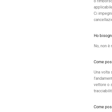
o rimborso
applicabile
Ci impegni
cancellazi
Ho bisogno
No, non è 
Come poss
Una volta 
l’andament
vettore o 
tracciabili
Come posso