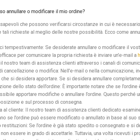
 annullare o modificare il mio ordine?
apevoli che possono verificarsi circostanze in cui è necessario 
 tali richieste al meglio delle nostre possibilità. Ecco come annul
ci tempestivamente: Se desiderate annullare o modificare il vostro
efficace per comunicare la propria richiesta è inviare un’e-mail a
 il nostro team di assistenza clienti attraverso i canali di comuni
di cancellazione o modifica: Nell’e-mail o nella comunicazione, in
 che si desidera apportare. Se si desidera annullare completament
ione dello stato dell’ordine: È importante notare che se l’ordine
sibile apportare modifiche o annullare l’ordine. Questo perché una
posizione e sul processo di consegna.
 al cliente: Il nostro team di assistenza clienti dedicato esamine
no se l’ordine può essere modificato o annullato in base al suo s
 restituzioni: Se l’ordine è già stato spedito o consegnato e si
on essere in grado di accettarle. Tuttavia, una volta ricevuti i pr