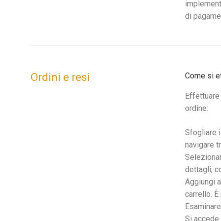
implementi
di pagame
Ordini e resi
Come si ef
Effettuare
ordine:
Sfogliare i
navigare tr
Selezionar
dettagli, c
Aggiungi al
carrello. È
Esaminare i
Si accede c