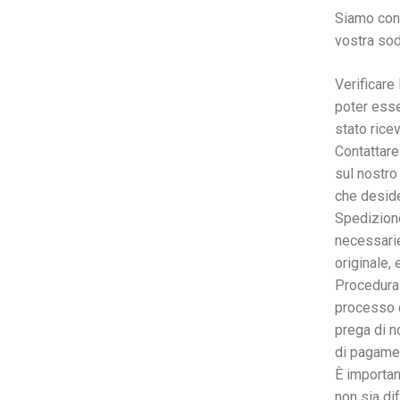
Siamo cons
vostra sod
Verificare 
poter esse
stato ricev
Contattare 
sul nostro 
che desider
Spedizione 
necessarie
originale,
Procedura 
processo d
prega di n
di pagame
È importan
non sia di