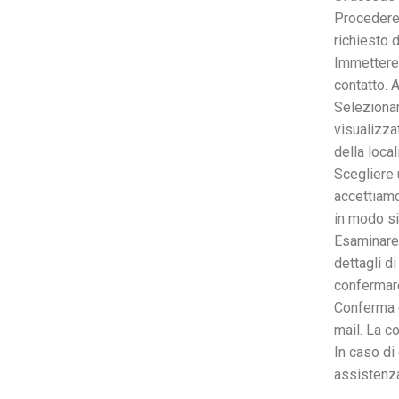
Procedere 
richiesto d
Immettere i
contatto. 
Selezionar
visualizza
della loca
Scegliere 
accettiamo
in modo si
Esaminare e
dettagli d
confermare
Conferma d
mail. La c
In caso di 
assistenza