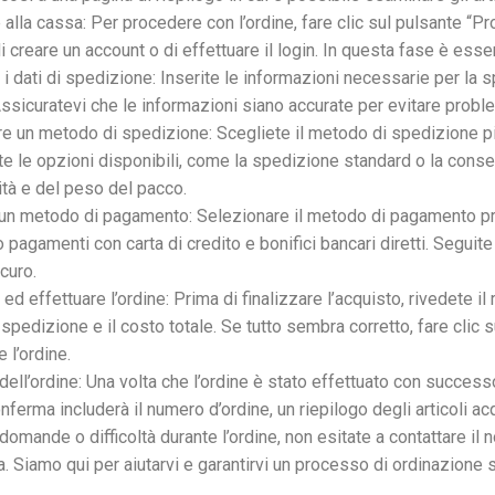
alla cassa: Per procedere con l’ordine, fare clic sul pulsante “Pro
i creare un account o di effettuare il login. In questa fase è essen
 dati di spedizione: Inserite le informazioni necessarie per la sped
Assicuratevi che le informazioni siano accurate per evitare probl
e un metodo di spedizione: Scegliete il metodo di spedizione più
te le opzioni disponibili, come la spedizione standard o la cons
lità e del peso del pacco.
un metodo di pagamento: Selezionare il metodo di pagamento prefe
 pagamenti con carta di credito e bonifici bancari diretti. Seguit
curo.
d effettuare l’ordine: Prima di finalizzare l’acquisto, rivedete il r
i spedizione e il costo totale. Se tutto sembra corretto, fare clic
 l’ordine.
ell’ordine: Una volta che l’ordine è stato effettuato con successo,
onferma includerà il numero d’ordine, un riepilogo degli articoli a
domande o difficoltà durante l’ordine, non esitate a contattare il 
. Siamo qui per aiutarvi e garantirvi un processo di ordinazione 