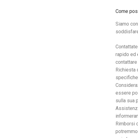
Come posso
Siamo cons
soddisfare
Contattate
rapido ed 
contattare
Richiesta 
specifiche
Consideraz
essere pos
sulla sua 
Assistenza
informeran
Rimborsi o
potremmo n