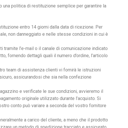
una politica di restituzione semplice per garantire la
stituzione entro 14 giorni dalla data di ricezione. Per
nale, non danneggiato e nelle stesse condizioni in cui è
ti tramite l’e-mail o il canale di comunicazione indicato
to, fornendo dettagli quali il numero d’ordine, l’articolo
tro team di assistenza clienti vi fornirà le istruzioni
 sicuro, assicurandosi che sia nella confezione
magazzino e verificate le sue condizioni, avvieremo il
agamento originale utilizzato durante l’acquisto. Si
vostro conto può variare a seconda del vostro fornitore
neralmente a carico del cliente, a meno che il prodotto
tilizzare un metodo di spedizione tracciato e assicurato