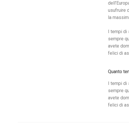
dell’Europa
usufruire 
la massima
I tempi di
sempre que
avete doma
felici di a
Quanto tem
I tempi di
sempre que
avete doma
felici di a